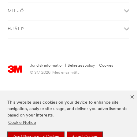
MILJÖ
HJÄLP
Juridisk information
|
Sekretesspolicy
|
Cookies
© 3M 2026. Med ensamrätt.
This website uses cookies on your device to enhance site
navigation, analyze site usage, and deliver you advertisements
based on your interests.
Cookie Notice
Varumärken som anges ovan är varumärken som tillhör 3M.
Reject Non-Essential Cookies
Accept Cookies