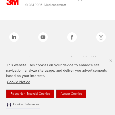
© 3M 2026. Med ensamrätt.
Varumärken som anges ovan är varumärken som tillhör 3M.
This website uses cookies on your device to enhance site
navigation, analyze site usage, and deliver you advertisements
based on your interests.
Cookie Notice
Reject Non-Essential Cookies
Accept Cookies
Cookie Preferences