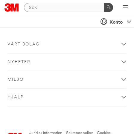
Konto
VÅRT BOLAG
NYHETER
MILJÖ
HJÄLP
Juridisk information
|
Sekretesspolicy
|
Cookies