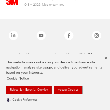
© 3M 2026. Med ensamrätt.
Varumärken som anges ovan är varumärken som tillhör 3M.
This website uses cookies on your device to enhance site
navigation, analyze site usage, and deliver you advertisements
based on your interests.
Cookie Notice
Reject Non-Essential Cookies
Accept Cookies
Cookie Preferences