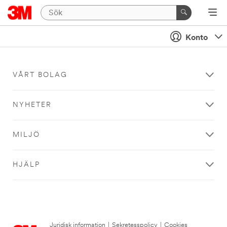
Konto
VÅRT BOLAG
NYHETER
MILJÖ
HJÄLP
Juridisk information
|
Sekretesspolicy
|
Cookies