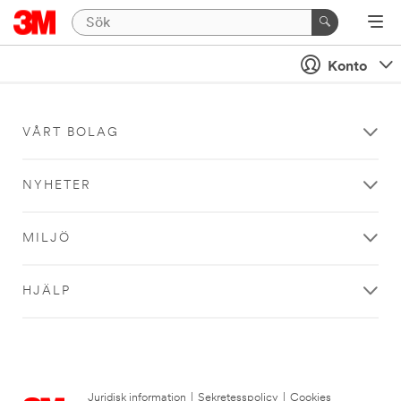
Konto
VÅRT BOLAG
NYHETER
MILJÖ
HJÄLP
Juridisk information
|
Sekretesspolicy
|
Cookies