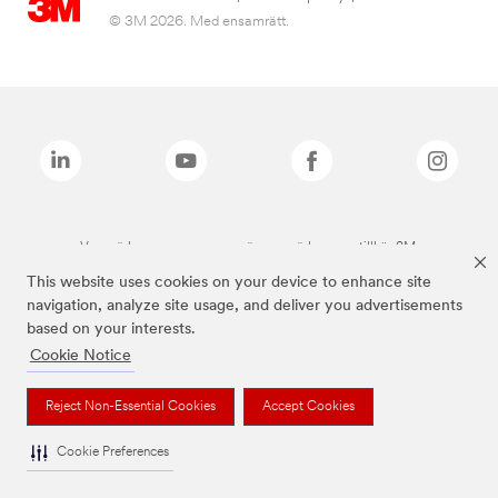
© 3M 2026. Med ensamrätt.
Varumärken som anges ovan är varumärken som tillhör 3M.
This website uses cookies on your device to enhance site
navigation, analyze site usage, and deliver you advertisements
based on your interests.
Cookie Notice
Reject Non-Essential Cookies
Accept Cookies
Cookie Preferences