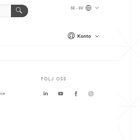
SE - SV
Konto
P
FÖLJ OSS
ice