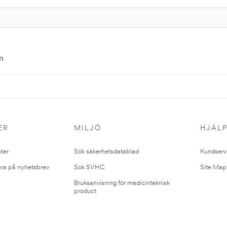
n
ER
MILJÖ
HJÄL
ter
Sök säkerhetsdatablad
Kundserv
ra på nyhetsbrev
Sök SVHC
Site Map
Bruksanvisning för medicinteknisk
product