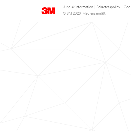
Juridisk information
|
Sekretesspolicy
|
Cook
© 3M 2026. Med ensamrätt.