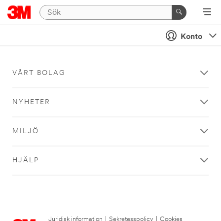
Konto
VÅRT BOLAG
NYHETER
MILJÖ
HJÄLP
Juridisk information
|
Sekretesspolicy
|
Cookies