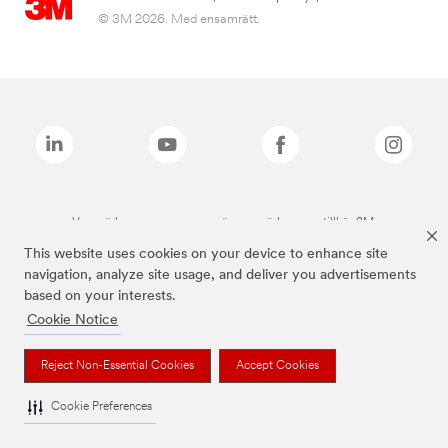
© 3M 2026. Med ensamrätt.
Varumärken som anges ovan är varumärken som tillhör 3M.
This website uses cookies on your device to enhance site
navigation, analyze site usage, and deliver you advertisements
based on your interests.
Cookie Notice
Reject Non-Essential Cookies
Accept Cookies
Cookie Preferences