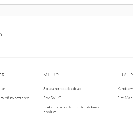
n
ER
MILJÖ
HJÄL
ter
Sök säkerhetsdatablad
Kundserv
ra på nyhetsbrev
Sök SVHC
Site Map
Bruksanvisning för medicinteknisk
product