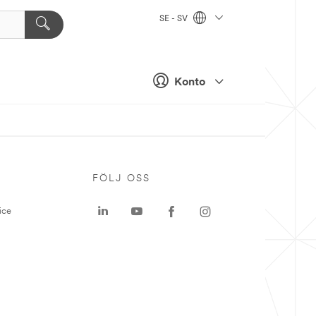
SE - SV
Konto
P
FÖLJ OSS
ice