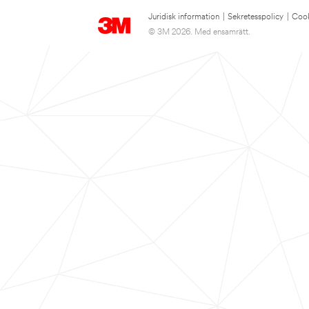
Juridisk information
|
Sekretesspolicy
|
Cook
© 3M 2026. Med ensamrätt.