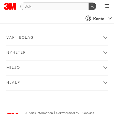
Konto
VÅRT BOLAG
NYHETER
MILJÖ
HJÄLP
Juridisk information
|
Sekretesspolicy
|
Cookies