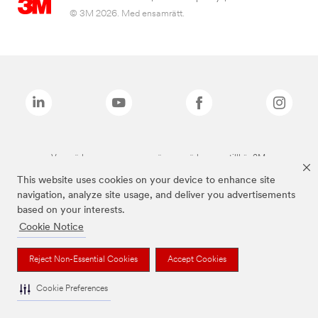
© 3M 2026. Med ensamrätt.
Varumärken som anges ovan är varumärken som tillhör 3M.
This website uses cookies on your device to enhance site
navigation, analyze site usage, and deliver you advertisements
based on your interests.
Cookie Notice
Reject Non-Essential Cookies
Accept Cookies
Cookie Preferences