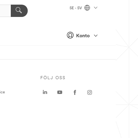
SE - SV
Konto
P
FÖLJ OSS
ice