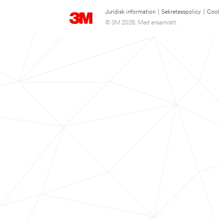
Juridisk information
|
Sekretesspolicy
|
Cook
© 3M 2026. Med ensamrätt.