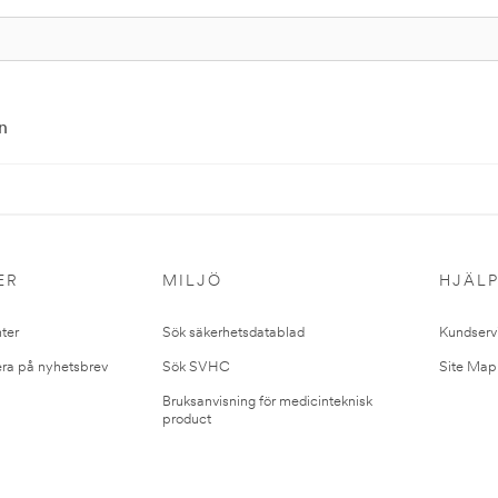
n
ER
MILJÖ
HJÄL
ter
Sök säkerhetsdatablad
Kundserv
ra på nyhetsbrev
Sök SVHC
Site Map
Bruksanvisning för medicinteknisk
product