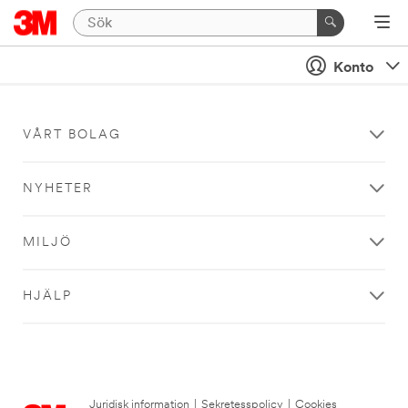
Konto
VÅRT BOLAG
NYHETER
MILJÖ
HJÄLP
Juridisk information
|
Sekretesspolicy
|
Cookies