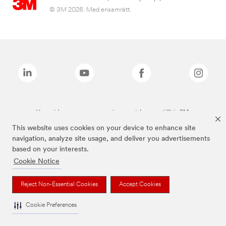
© 3M 2026. Med ensamrätt.
Varumärken som anges ovan är varumärken som tillhör 3M.
This website uses cookies on your device to enhance site
navigation, analyze site usage, and deliver you advertisements
based on your interests.
Cookie Notice
Reject Non-Essential Cookies
Accept Cookies
Cookie Preferences