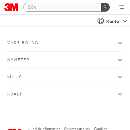
Konto
VÅRT BOLAG
NYHETER
MILJÖ
HJÄLP
Juridisk information
|
Sekretesspolicy
|
Cookies