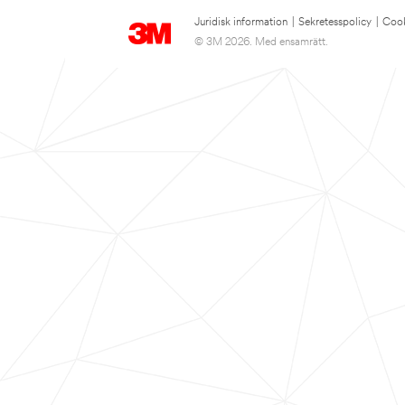
Juridisk information
|
Sekretesspolicy
|
Cook
© 3M 2026. Med ensamrätt.