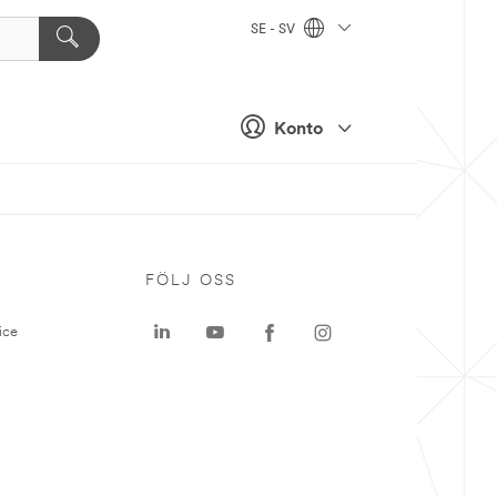
SE - SV
Konto
P
FÖLJ OSS
ice