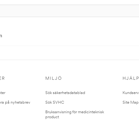
n
ER
MILJÖ
HJÄL
ter
Sök säkerhetsdatablad
Kundserv
ra på nyhetsbrev
Sök SVHC
Site Map
Bruksanvisning för medicinteknisk
product