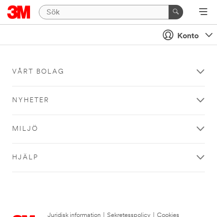
Konto
VÅRT BOLAG
NYHETER
MILJÖ
HJÄLP
Juridisk information
|
Sekretesspolicy
|
Cookies