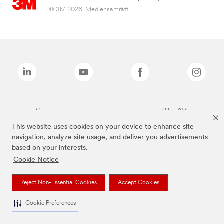
© 3M 2026. Med ensamrätt.
Varumärken som anges ovan är varumärken som tillhör 3M.
This website uses cookies on your device to enhance site
navigation, analyze site usage, and deliver you advertisements
based on your interests.
Cookie Notice
Reject Non-Essential Cookies
Accept Cookies
Cookie Preferences