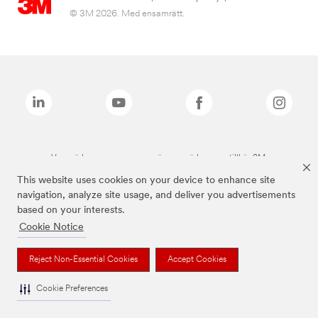
© 3M 2026. Med ensamrätt.
Varumärken som anges ovan är varumärken som tillhör 3M.
This website uses cookies on your device to enhance site
navigation, analyze site usage, and deliver you advertisements
based on your interests.
Cookie Notice
Reject Non-Essential Cookies
Accept Cookies
Cookie Preferences