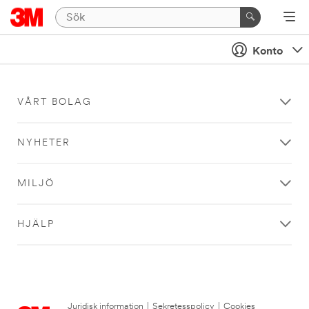
Konto
VÅRT BOLAG
NYHETER
MILJÖ
HJÄLP
Juridisk information
|
Sekretesspolicy
|
Cookies