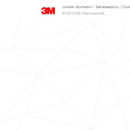
Juridisk information
|
Sekretesspolicy
|
Cook
© 3M 2026. Med ensamrätt.