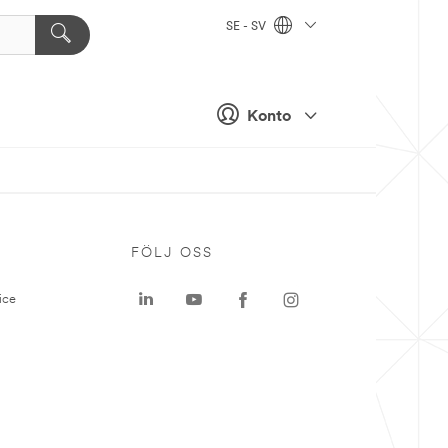
SE - SV
Konto
P
FÖLJ OSS
ice