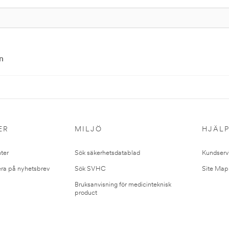
n
ER
MILJÖ
HJÄL
ter
Sök säkerhetsdatablad
Kundserv
ra på nyhetsbrev
Sök SVHC
Site Map
Bruksanvisning för medicinteknisk
product