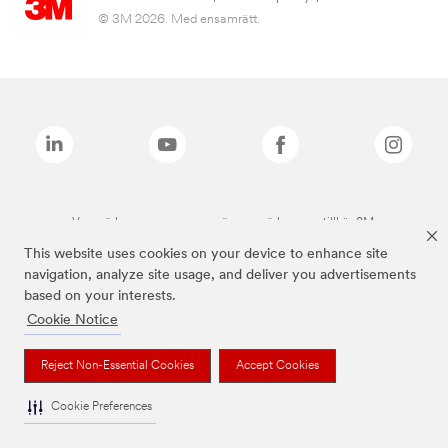
© 3M 2026. Med ensamrätt.
Varumärken som anges ovan är varumärken som tillhör 3M.
This website uses cookies on your device to enhance site
navigation, analyze site usage, and deliver you advertisements
based on your interests.
Cookie Notice
Reject Non-Essential Cookies
Accept Cookies
Cookie Preferences