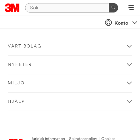
Konto
VÅRT BOLAG
NYHETER
MILJÖ
HJÄLP
Juridisk information
|
Sekretesspolicy
|
Cookies