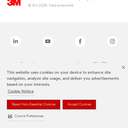
© 3M 2026. Med ensamrätt.
Varumärken som anges ovan är varumärken som tillhör 3M.
This website uses cookies on your device to enhance site
navigation, analyze site usage, and deliver you advertisements
based on your interests.
Cookie Notice
Reject Non-Essential Cookies
Accept Cookies
Cookie Preferences