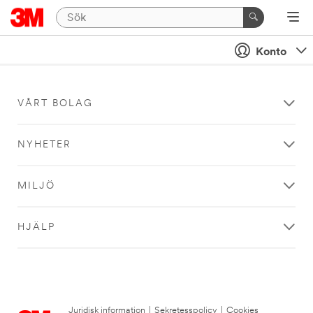
Konto
VÅRT BOLAG
NYHETER
MILJÖ
HJÄLP
Juridisk information
|
Sekretesspolicy
|
Cookies