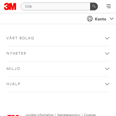
Konto
VÅRT BOLAG
NYHETER
MILJÖ
HJÄLP
Juridisk information
|
Sekretesspolicy
|
Cookies