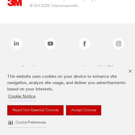
© 3M 2026. Med ensamrätt.
Varumärken som anges ovan är varumärken som tillhör 3M.
This website uses cookies on your device to enhance site
navigation, analyze site usage, and deliver you advertisements
based on your interests.
Cookie Notice
Reject Non-Essential Cookies
Accept Cookies
Cookie Preferences