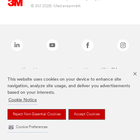
© 3M 2026. Med ensamrätt.
Varumärken som anges ovan är varumärken som tillhör 3M.
This website uses cookies on your device to enhance site
navigation, analyze site usage, and deliver you advertisements
based on your interests.
Cookie Notice
Reject Non-Essential Cookies
Accept Cookies
Cookie Preferences