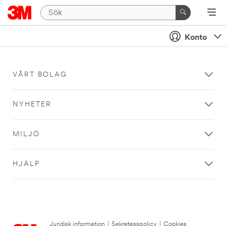
Konto
VÅRT BOLAG
NYHETER
MILJÖ
HJÄLP
Juridisk information
|
Sekretesspolicy
|
Cookies