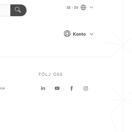
SE - SV
Konto
P
FÖLJ OSS
ice