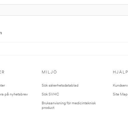
n
ER
MILJÖ
HJÄL
ter
Sök säkerhetsdatablad
Kundserv
ra på nyhetsbrev
Sök SVHC
Site Map
Bruksanvisning för medicinteknisk
product