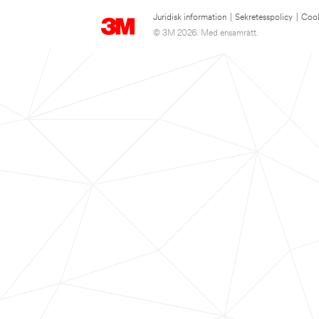
Juridisk information
|
Sekretesspolicy
|
Cook
© 3M 2026. Med ensamrätt.