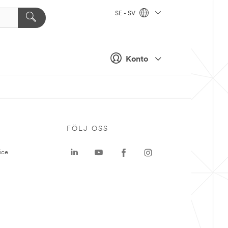
SE - SV
Konto
P
FÖLJ OSS
ice