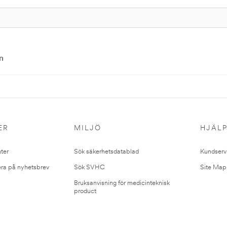
n
ER
MILJÖ
HJÄL
ter
Sök säkerhetsdatablad
Kundserv
ra på nyhetsbrev
Sök SVHC
Site Map
Bruksanvisning för medicinteknisk
product