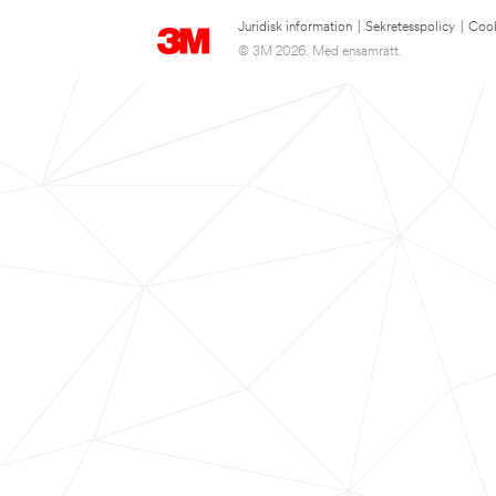
Juridisk information
|
Sekretesspolicy
|
Cook
© 3M 2026. Med ensamrätt.