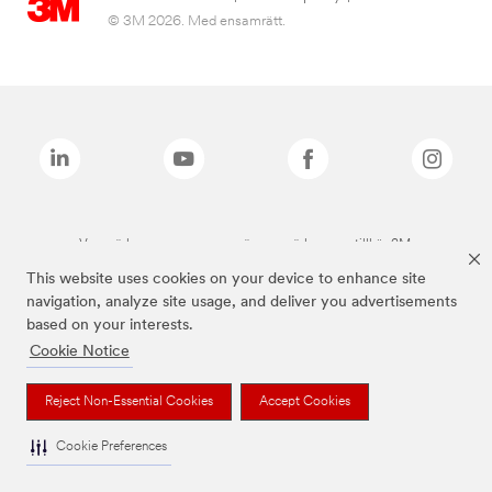
© 3M 2026. Med ensamrätt.
Varumärken som anges ovan är varumärken som tillhör 3M.
This website uses cookies on your device to enhance site
navigation, analyze site usage, and deliver you advertisements
based on your interests.
Cookie Notice
Reject Non-Essential Cookies
Accept Cookies
Cookie Preferences