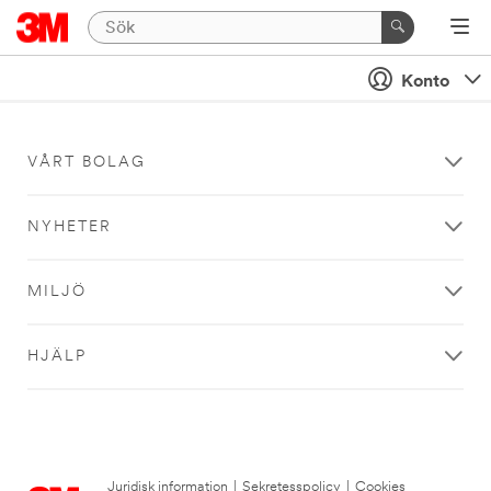
Konto
VÅRT BOLAG
NYHETER
MILJÖ
HJÄLP
Juridisk information
|
Sekretesspolicy
|
Cookies