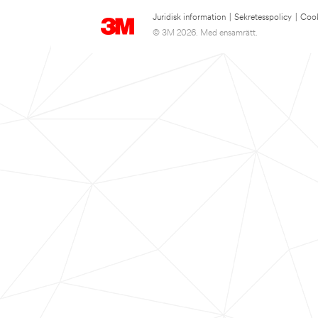
Juridisk information
|
Sekretesspolicy
|
Cook
© 3M 2026. Med ensamrätt.