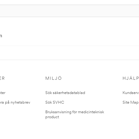
n
ER
MILJÖ
HJÄL
ter
Sök säkerhetsdatablad
Kundserv
ra på nyhetsbrev
Sök SVHC
Site Map
Bruksanvisning för medicinteknisk
product