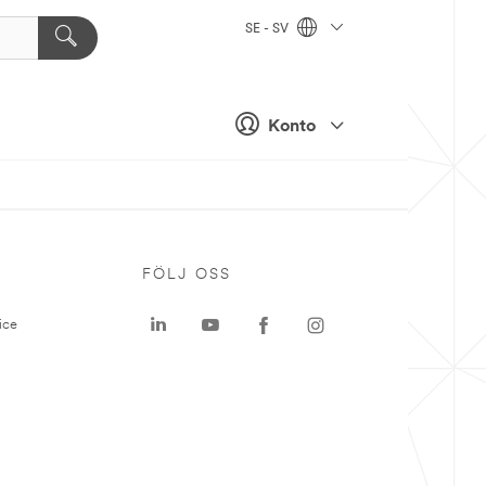
SE - SV
Konto
P
FÖLJ OSS
ice