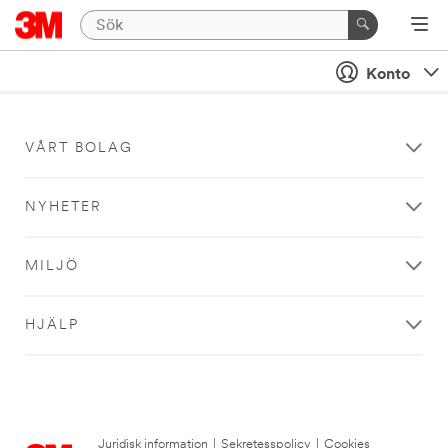
Konto
VÅRT BOLAG
NYHETER
MILJÖ
HJÄLP
Juridisk information
|
Sekretesspolicy
|
Cookies