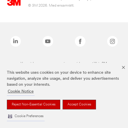
© 3M 2026. Med ensamrätt.
Varumärken som anges ovan är varumärken som tillhör 3M.
This website uses cookies on your device to enhance site
navigation, analyze site usage, and deliver you advertisements
based on your interests.
Cookie Notice
Reject Non-Essential Cookies
Accept Cookies
Cookie Preferences