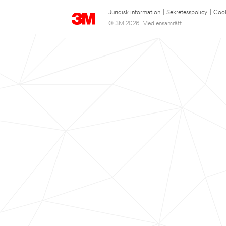
Juridisk information
|
Sekretesspolicy
|
Cook
© 3M 2026. Med ensamrätt.