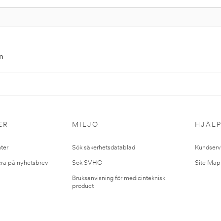
n
ER
MILJÖ
HJÄL
ter
Sök säkerhetsdatablad
Kundserv
ra på nyhetsbrev
Sök SVHC
Site Map
Bruksanvisning för medicinteknisk
product