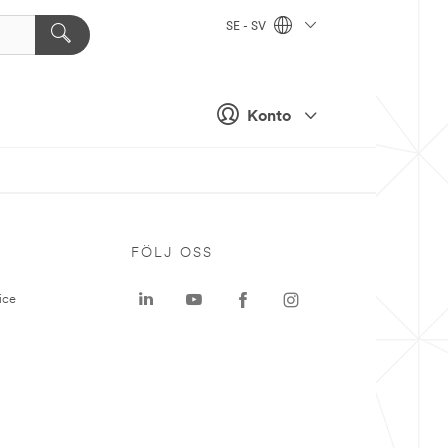
SE - SV
Konto
P
FÖLJ OSS
ice