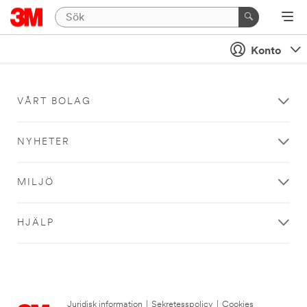
Konto
VÅRT BOLAG
NYHETER
MILJÖ
HJÄLP
Juridisk information
|
Sekretesspolicy
|
Cookies