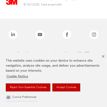
© 3M 2026. Med ensamrätt.
Varumärken som anges ovan är varumärken som tillhör 3M.
This website uses cookies on your device to enhance site
navigation, analyze site usage, and deliver you advertisements
based on your interests.
Cookie Notice
Reject Non-Essential Cookies
Accept Cookies
Cookie Preferences