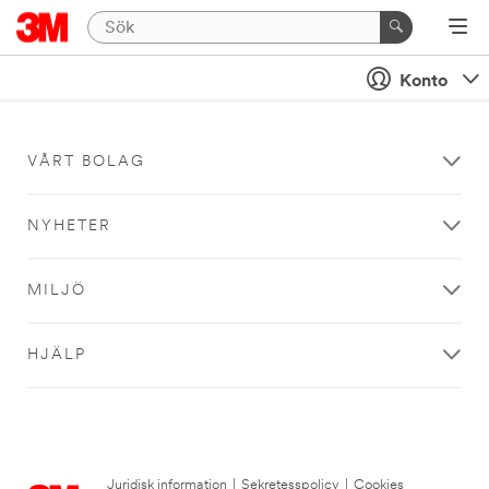
Konto
VÅRT BOLAG
NYHETER
MILJÖ
HJÄLP
Juridisk information
|
Sekretesspolicy
|
Cookies