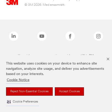
© 3M 2026. Med ensamrätt.
Varumärken som anges ovan är varumärken som tillhör 3M.
This website uses cookies on your device to enhance site
navigation, analyze site usage, and deliver you advertisements
based on your interests.
Cookie Notice
Reject Non-Essential Cookies
Accept Cookies
Cookie Preferences