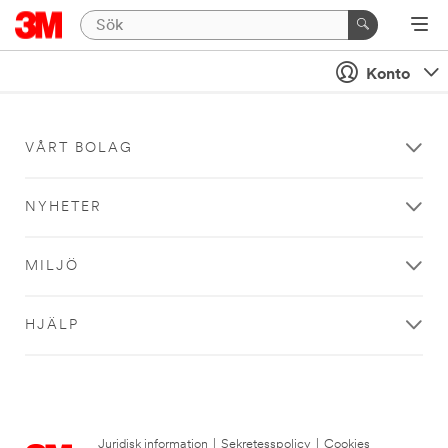
Konto
VÅRT BOLAG
NYHETER
MILJÖ
HJÄLP
Juridisk information
|
Sekretesspolicy
|
Cookies