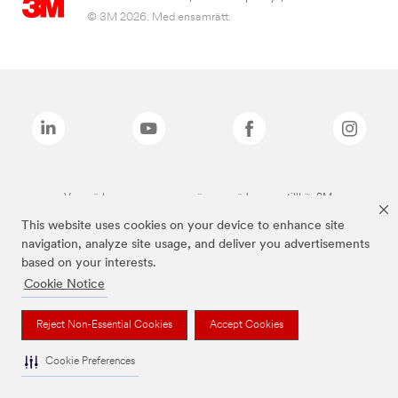
© 3M 2026. Med ensamrätt.
Varumärken som anges ovan är varumärken som tillhör 3M.
This website uses cookies on your device to enhance site
navigation, analyze site usage, and deliver you advertisements
based on your interests.
Cookie Notice
Reject Non-Essential Cookies
Accept Cookies
Cookie Preferences