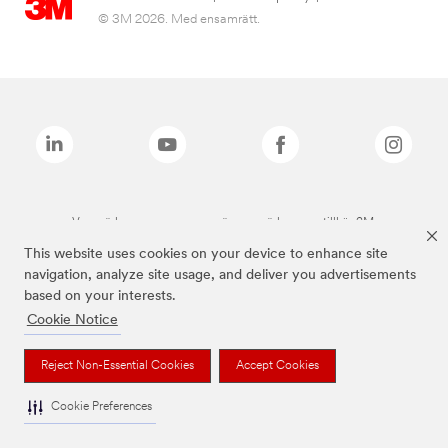
© 3M 2026. Med ensamrätt.
Varumärken som anges ovan är varumärken som tillhör 3M.
This website uses cookies on your device to enhance site
navigation, analyze site usage, and deliver you advertisements
based on your interests.
Cookie Notice
Reject Non-Essential Cookies
Accept Cookies
Cookie Preferences