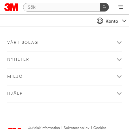
Konto
VÅRT BOLAG
NYHETER
MILJÖ
HJÄLP
Juridisk information
|
Sekretesspolicy
|
Cookies