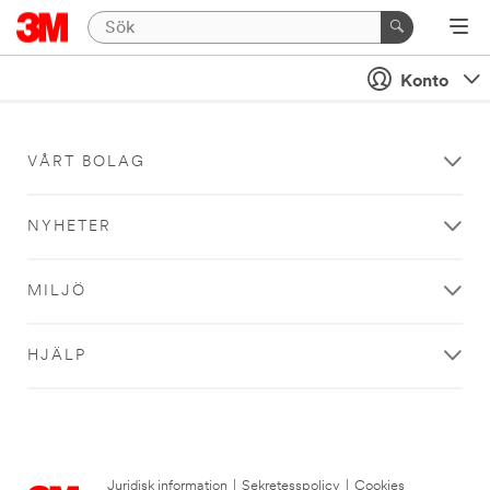
Konto
VÅRT BOLAG
NYHETER
MILJÖ
HJÄLP
Juridisk information
|
Sekretesspolicy
|
Cookies