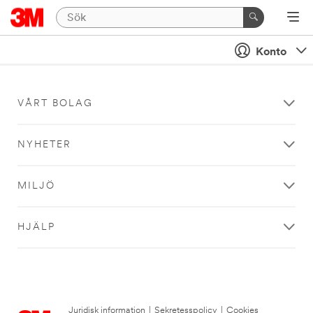
Konto
VÅRT BOLAG
NYHETER
MILJÖ
HJÄLP
Juridisk information
|
Sekretesspolicy
|
Cookies