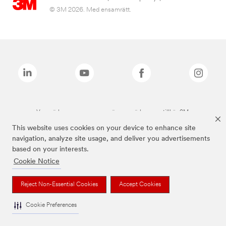
© 3M 2026. Med ensamrätt.
Varumärken som anges ovan är varumärken som tillhör 3M.
This website uses cookies on your device to enhance site
navigation, analyze site usage, and deliver you advertisements
based on your interests.
Cookie Notice
Reject Non-Essential Cookies
Accept Cookies
Cookie Preferences