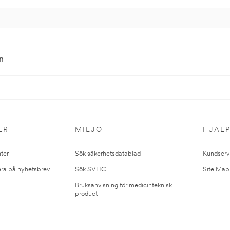
n
ER
MILJÖ
HJÄL
ter
Sök säkerhetsdatablad
Kundserv
ra på nyhetsbrev
Sök SVHC
Site Map
Bruksanvisning för medicinteknisk
product