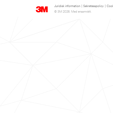
Juridisk information
|
Sekretesspolicy
|
Cook
© 3M 2026. Med ensamrätt.