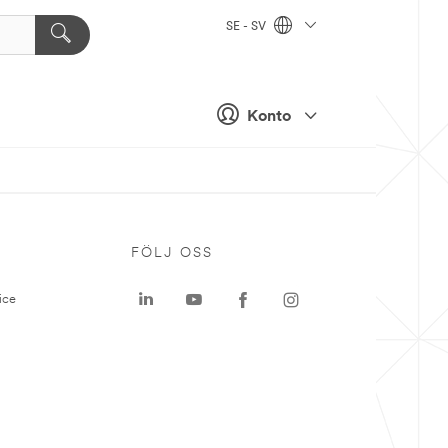
SE - SV
Konto
P
FÖLJ OSS
ice