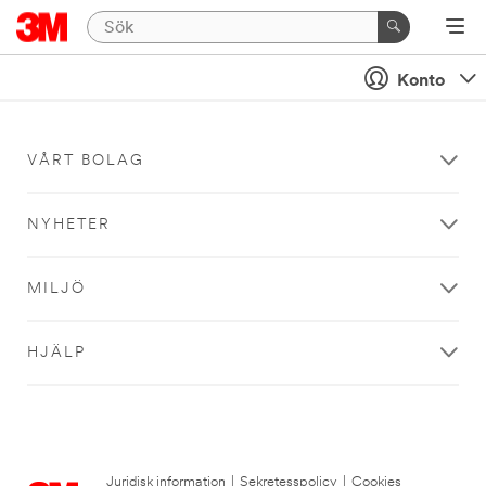
Konto
VÅRT BOLAG
NYHETER
MILJÖ
HJÄLP
Juridisk information
|
Sekretesspolicy
|
Cookies