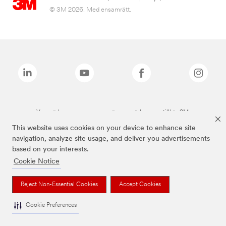
© 3M 2026. Med ensamrätt.
Varumärken som anges ovan är varumärken som tillhör 3M.
This website uses cookies on your device to enhance site
navigation, analyze site usage, and deliver you advertisements
based on your interests.
Cookie Notice
Reject Non-Essential Cookies
Accept Cookies
Cookie Preferences