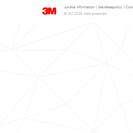
Juridisk information
|
Sekretesspolicy
|
Cook
© 3M 2026. Med ensamrätt.