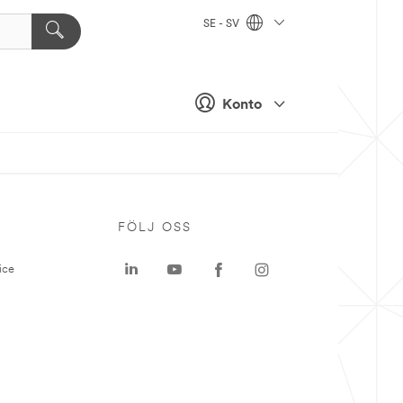
SE - SV
Konto
P
FÖLJ OSS
ice