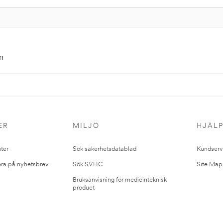
n
ER
MILJÖ
HJÄL
ter
Sök säkerhetsdatablad
Kundserv
ra på nyhetsbrev
Sök SVHC
Site Map
Bruksanvisning för medicinteknisk
product