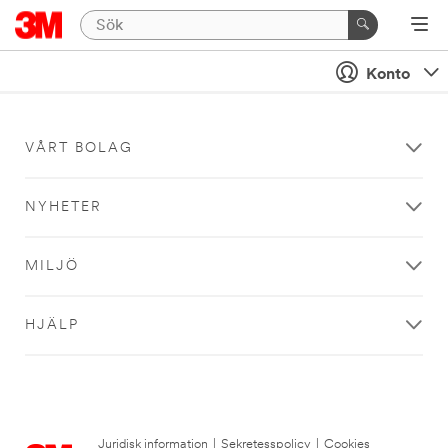
Konto
VÅRT BOLAG
NYHETER
MILJÖ
HJÄLP
Juridisk information
|
Sekretesspolicy
|
Cookies