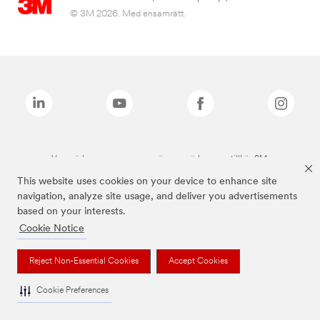
© 3M 2026. Med ensamrätt.
Varumärken som anges ovan är varumärken som tillhör 3M.
This website uses cookies on your device to enhance site
navigation, analyze site usage, and deliver you advertisements
based on your interests.
Cookie Notice
Reject Non-Essential Cookies
Accept Cookies
Cookie Preferences