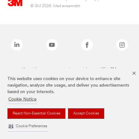
© 3M 2026. Med ensamrätt.
Varumärken som anges ovan är varumärken som tillhör 3M.
This website uses cookies on your device to enhance site
navigation, analyze site usage, and deliver you advertisements
based on your interests.
Cookie Notice
Reject Non-Essential Cookies
Accept Cookies
Cookie Preferences