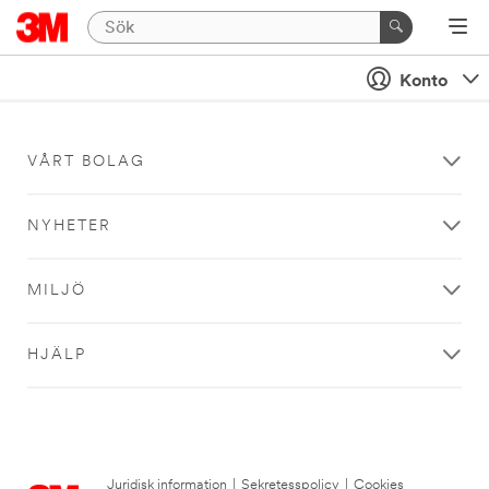
Konto
VÅRT BOLAG
NYHETER
MILJÖ
HJÄLP
Juridisk information
|
Sekretesspolicy
|
Cookies