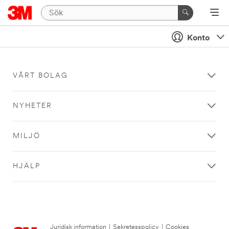
Konto
VÅRT BOLAG
NYHETER
MILJÖ
HJÄLP
Juridisk information
|
Sekretesspolicy
|
Cookies