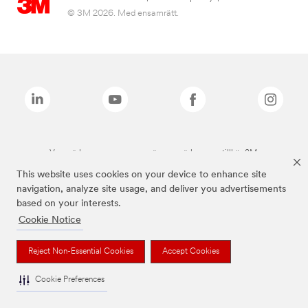
© 3M 2026. Med ensamrätt.
Varumärken som anges ovan är varumärken som tillhör 3M.
This website uses cookies on your device to enhance site
navigation, analyze site usage, and deliver you advertisements
based on your interests.
Cookie Notice
Reject Non-Essential Cookies
Accept Cookies
Cookie Preferences