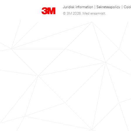
Juridisk information
|
Sekretesspolicy
|
Cook
© 3M 2026. Med ensamrätt.