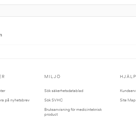
n
ER
MILJÖ
HJÄL
ter
Sök säkerhetsdatablad
Kundserv
ra på nyhetsbrev
Sök SVHC
Site Map
Bruksanvisning för medicinteknisk
product