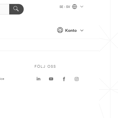
SE - SV
Konto
P
FÖLJ OSS
ice