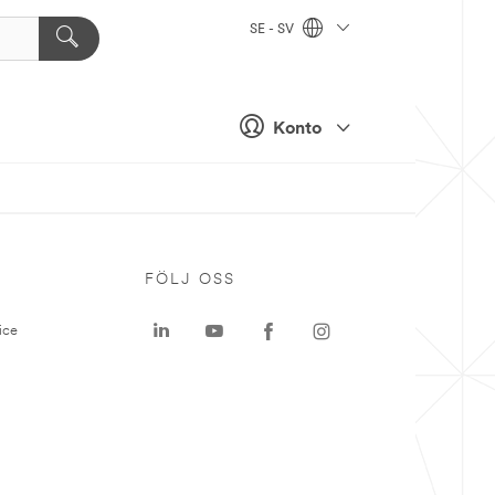
SE - SV
Konto
P
FÖLJ OSS
ice