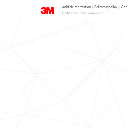
Juridisk information
|
Sekretesspolicy
|
Cook
© 3M 2026. Med ensamrätt.