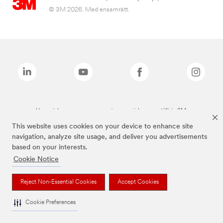
© 3M 2026. Med ensamrätt.
Varumärken som anges ovan är varumärken som tillhör 3M.
This website uses cookies on your device to enhance site
navigation, analyze site usage, and deliver you advertisements
based on your interests.
Cookie Notice
Reject Non-Essential Cookies
Accept Cookies
Cookie Preferences