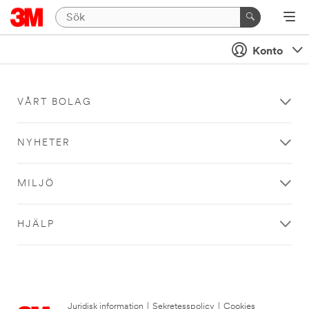
Konto
VÅRT BOLAG
NYHETER
MILJÖ
HJÄLP
Juridisk information
|
Sekretesspolicy
|
Cookies