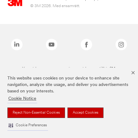
© 3M 2026. Med ensamrätt.
Varumärken som anges ovan är varumärken som tillhör 3M.
This website uses cookies on your device to enhance site
navigation, analyze site usage, and deliver you advertisements
based on your interests.
Cookie Notice
Reject Non-Essential Cookies
Accept Cookies
Cookie Preferences