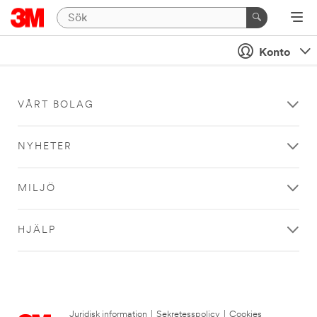
Konto
VÅRT BOLAG
NYHETER
MILJÖ
HJÄLP
Juridisk information
|
Sekretesspolicy
|
Cookies