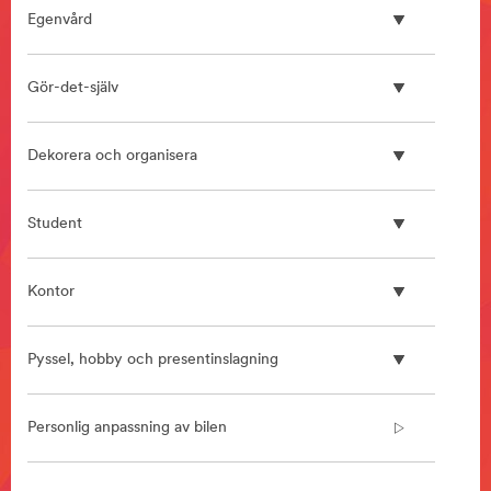
**
Egenvård
HP-
Manufacturing-
BondingAssemblyProducts
Gör-det-själv
***
url**
/3M/sv_SE/bonding-
Dekorera och organisera
and-
assembly-
ndc/
Student
**Site
area
**
Kontor
Home
Improvement
***
Pyssel, hobby och presentinslagning
url**
/3M/sv_SE/home-
improvement-
Personlig anpassning av bilen
eu/
**Site
area