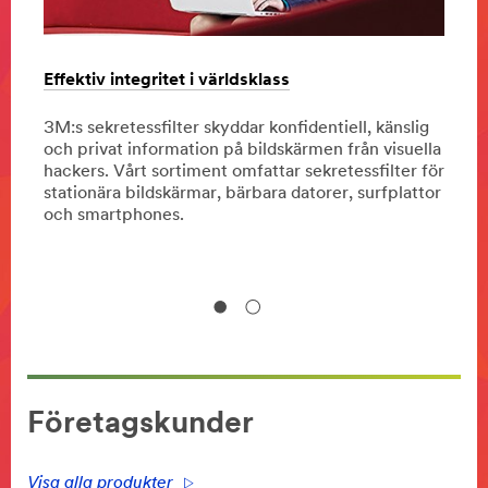
Effektiv integritet i världsklass
3M He
läran
3M:s sekretessfilter skyddar konfidentiell, känslig
och privat information på bildskärmen från visuella
Besök
r.
hackers. Vårt sortiment omfattar sekretessfilter för
Här k
stationära bildskärmar, bärbara datorer, surfplattor
erbju
och smartphones.
Företagskunder
Visa alla produkter