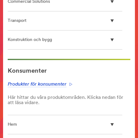
Commercial Solutions
Transport
Konstruktion och bygg
**Site
area
Konsumenter
**
Screen
Produkter för konsumenter
Protector
***
Här hittar du våra produktområden. Klicka nedan för
url**
att läsa vidare.
/3M/sv_SE/privacy-
protection-
ndc/
Hem
**Site
area