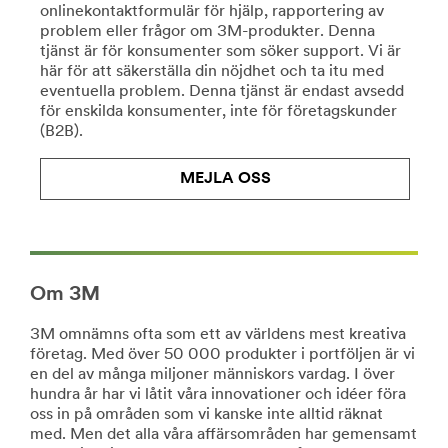
onlinekontaktformulär för hjälp, rapportering av
Läs
/3M/sv_SE/collision-
problem eller frågor om 3M-produkter. Denna
mer
repair-
tjänst är för konsumenter som söker support. Vi är
om
ndc/
här för att säkerställa din nöjdhet och ta itu med
pyssel
**Site
eventuella problem. Denna tjänst är endast avsedd
http://solutions.3msverige.se/wps/portal/3M/sv_SE/E
area
för enskilda konsumenter, inte för företagskunder
**Site
**
(B2B).
area
HP-
**
CommSolutions-
Consumer-
MEJLA OSS
CommercialCleaning
DIY
***
***
url**
url**
https://www.3m.co.uk/3M/en_GB/facility-
/3M/sv_SE/company-
safety-
ndc/all-
uk/
Om 3M
3m-
**Site
products/?
area
3M omnämns ofta som ett av världens mest kreativa
N=5002385+8709316+8710083+8711017&rt=r3
**
Gör-
företag. Med över 50 000 produkter i portföljen är vi
HP-
en del av många miljoner människors vardag. I över
det-
Electronics-
hundra år har vi låtit våra innovationer och idéer föra
själv
DataCenter
oss in på områden som vi kanske inte alltid räknat
***
Våra
med. Men det alla våra affärsområden har gemensamt