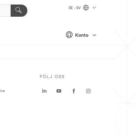
SE - SV
Konto
P
FÖLJ OSS
ice