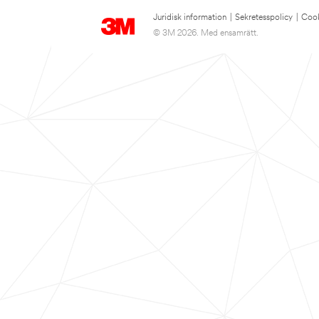
Juridisk information
|
Sekretesspolicy
|
Cook
© 3M 2026. Med ensamrätt.