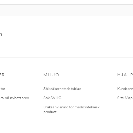
n
ER
MILJÖ
HJÄL
ter
Sök säkerhetsdatablad
Kundserv
ra på nyhetsbrev
Sök SVHC
Site Map
Bruksanvisning för medicinteknisk
product