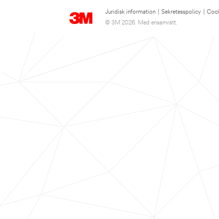
Juridisk information
|
Sekretesspolicy
|
Cook
© 3M 2026. Med ensamrätt.