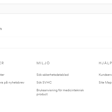
n
ER
MILJÖ
HJÄL
ter
Sök säkerhetsdatablad
Kundserv
ra på nyhetsbrev
Sök SVHC
Site Map
Bruksanvisning för medicinteknisk
product