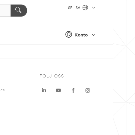
SE - SV
Konto
P
FÖLJ OSS
ice