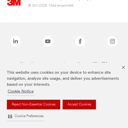
© 3M 2026. Med ensamrätt.
Varumärken som anges ovan är varumärken som tillhör 3M.
This website uses cookies on your device to enhance site
navigation, analyze site usage, and deliver you advertisements
based on your interests.
Cookie Notice
Reject Non-Essential Cookies
Accept Cookies
Cookie Preferences