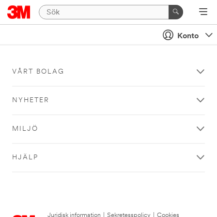
Konto
VÅRT BOLAG
NYHETER
MILJÖ
HJÄLP
Juridisk information
|
Sekretesspolicy
|
Cookies