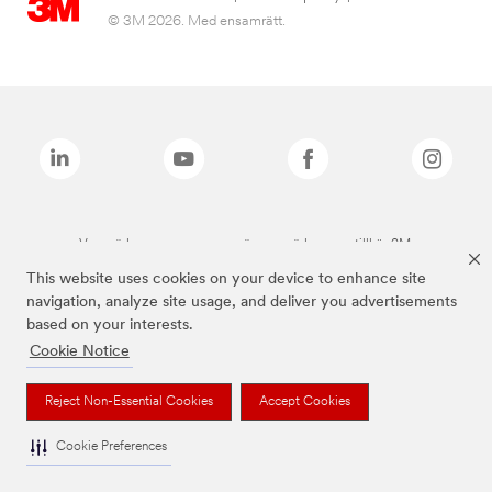
© 3M 2026. Med ensamrätt.
Varumärken som anges ovan är varumärken som tillhör 3M.
This website uses cookies on your device to enhance site
navigation, analyze site usage, and deliver you advertisements
based on your interests.
Cookie Notice
Reject Non-Essential Cookies
Accept Cookies
Cookie Preferences