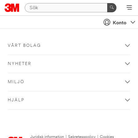
Konto
VÅRT BOLAG
NYHETER
MILJÖ
HJÄLP
Juridisk information
|
Sekretesspolicy
|
Cookies