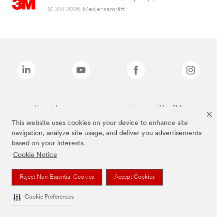
© 3M 2026. Med ensamrätt.
Varumärken som anges ovan är varumärken som tillhör 3M.
This website uses cookies on your device to enhance site
navigation, analyze site usage, and deliver you advertisements
based on your interests.
Cookie Notice
Reject Non-Essential Cookies
Accept Cookies
Cookie Preferences