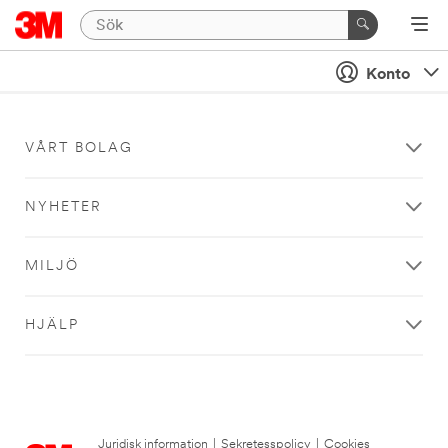
Konto
VÅRT BOLAG
NYHETER
MILJÖ
HJÄLP
Juridisk information
|
Sekretesspolicy
|
Cookies