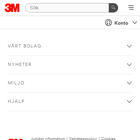
Konto
VÅRT BOLAG
NYHETER
MILJÖ
HJÄLP
Juridisk information
|
Sekretesspolicy
|
Cookies