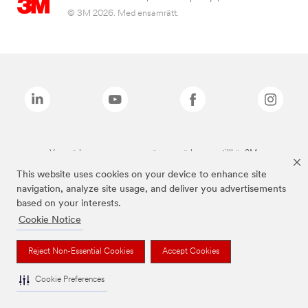
© 3M 2026. Med ensamrätt.
Varumärken som anges ovan är varumärken som tillhör 3M.
This website uses cookies on your device to enhance site
navigation, analyze site usage, and deliver you advertisements
based on your interests.
Cookie Notice
Reject Non-Essential Cookies
Accept Cookies
Cookie Preferences