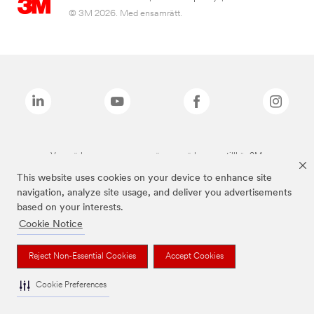
© 3M 2026. Med ensamrätt.
Varumärken som anges ovan är varumärken som tillhör 3M.
This website uses cookies on your device to enhance site
navigation, analyze site usage, and deliver you advertisements
based on your interests.
Cookie Notice
Reject Non-Essential Cookies
Accept Cookies
Cookie Preferences