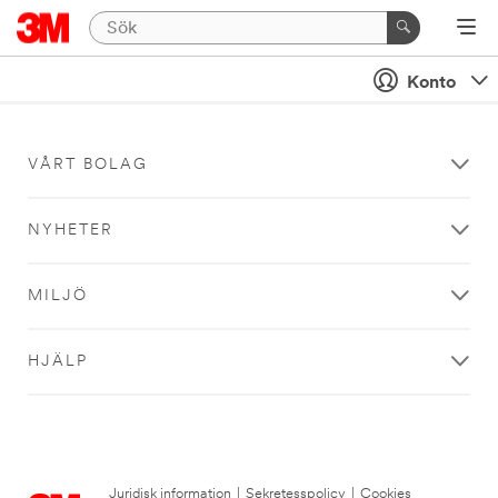
Konto
VÅRT BOLAG
NYHETER
MILJÖ
HJÄLP
Juridisk information
|
Sekretesspolicy
|
Cookies