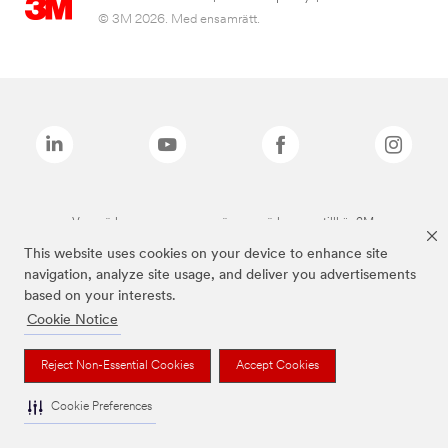
© 3M 2026. Med ensamrätt.
Varumärken som anges ovan är varumärken som tillhör 3M.
This website uses cookies on your device to enhance site
navigation, analyze site usage, and deliver you advertisements
based on your interests.
Cookie Notice
Reject Non-Essential Cookies
Accept Cookies
Cookie Preferences