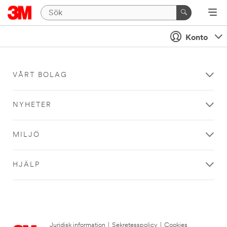
Konto
VÅRT BOLAG
NYHETER
MILJÖ
HJÄLP
Juridisk information
|
Sekretesspolicy
|
Cookies